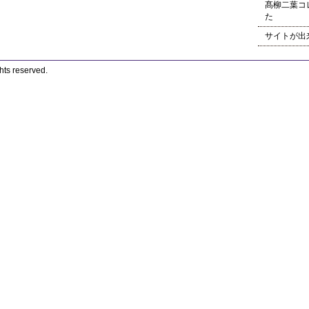
髙柳二葉コ
た
サイトが出
s reserved.