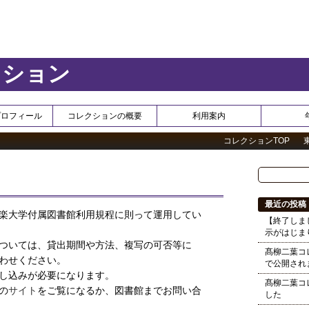
クション
プロフィール
コレクションの概要
利用案内
コレクションTOP
最近の投稿
楽大学付属図書館利用規程に則って運用してい
【終了しま
示がはじま
ついては、貸出期間や方法、複写の可否等に
髙柳二葉コ
わせください。
で公開され
し込みが必要になります。
髙柳二葉コ
の
サイト
をご覧になるか、図書館までお問い合
した