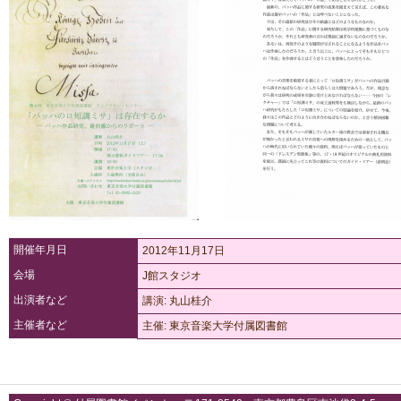
開催年月日
2012年11月17日
会場
J館スタジオ
出演者など
講演: 丸山桂介
主催者など
主催: 東京音楽大学付属図書館