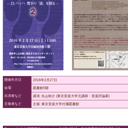
開催年月日
2016年2月27日
会場
図書館5階
出演者など
講演: 丸山桂介 (東京音楽大学元講師・音楽評論家)
主催者など
主催: 東京音楽大学付属図書館