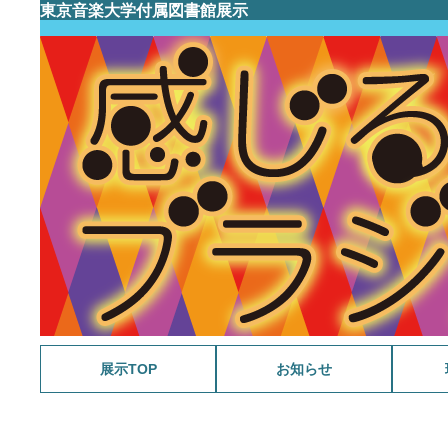
東京音楽大学付属図書館展示
展示TOP
お知らせ
メラン
さわや
福島雄
野島稔
今月の
スポー
ミンク
WANT
今月の
戦後80
祝 生誕
マーラ
ラヴェ
今月の
今月の
音楽と
音大生の
今月の
源氏物
今月の
今月の
ガブリ
今月の
今月の
音大生の
今月の
追悼 
今月の
音大生の
今月の
追悼 
スクリ
今月の
今月の
没後3
音大生の
音楽・
今月の
続・音
没後5
今月の
サン=
今月の
音大生の
今月の
古関裕
音大生の
続・音
今月の
今月の
VIVA!
祝90歳
今月の
今月の
今月の
映画 
今月の
201
今月の
B.S. 4
大学史
今月の
今月の
没後百
今月の
今月の
音大生の
今月の
今月の
ファク
没後1
ファク
音大生の
教員の
池野成
タカラ
モンテ
ファク
音大生の
相良匡
教員の
ファク
シェイ
感じる
髙柳二
ファク
音大生の
バッハ
サティ
150年
コンク
戦後7
ナンバ
五感で
伊福部
かわい
初期卒
明清楽
音楽
曲
開記念
念展示
2026
借り主
2026
示
家から
ワの世
2025
2025
2025
2024
2024
後100
2024
2024
2024
2023
2023
超人主
2022
2022
ュッツ
キス生
2022
キー三
2021
林檎の
2021
2021
2020
2020
ジーを
2020
2020
2020
2019
の音楽
2019
ラ・ス
「本学
2019
2019
～改革
ルリオ
シア音
シア音
シア音
ドビュ
ビュッ
モーツ
楽専攻
展示
ン
ショパ
関連資
楽専攻
ベート
記念貸
記念展
J.S.
スとニ
く鍵—
ン
出展示
作曲家
ように
年 ク
著作な
ピアノ
《レニ