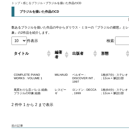
誕200
トップ
›
感じるブラジル
›
ブラジルを描いた作品のCD
ブラジルを描いた作品のCD
数あるブラジルを描いた作品の中からダリウス・ミヨーの『ブラジルの郷愁』とレ
象』の2作品を紹介します。
件表示
検索:
編著
タイトル
出版者
形態
者
COMPLETE PIANO
MILHAUD
ベルギー :
1枚(67分) : ステレオ
WORKS : VOLUME 1
DISCOVER INT ,
; 12cm + 解説1部
1997
風変わりな店:バレエ:組曲;
レスピー
ロンドン : DECCA
1枚(64分) : ステレオ
ブラジルの印象:組曲
ギ
, 1999
; 12cm + 解説1部
2 件中 1 から 2 まで表示
前の記事