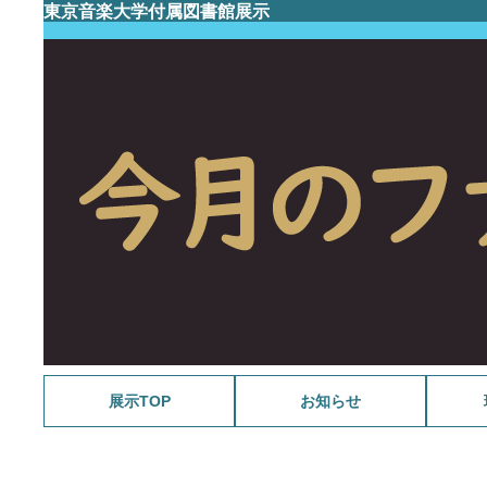
東京音楽大学付属図書館展示
展示TOP
お知らせ
メラン
さわや
福島雄
野島稔
今月の
スポー
ミンク
WANT
今月の
戦後80
祝 生誕
マーラ
ラヴェ
今月の
今月の
音楽と
音大生の
今月の
源氏物
今月の
今月の
ガブリ
今月の
今月の
音大生の
今月の
追悼 
今月の
音大生の
今月の
追悼 
スクリ
今月の
今月の
没後3
音大生の
音楽・
今月の
続・音
没後5
今月の
サン=
今月の
音大生の
今月の
古関裕
音大生の
続・音
今月の
今月の
VIVA!
祝90歳
今月の
今月の
今月の
映画 
今月の
201
今月の
B.S. 4
大学史
今月の
今月の
没後百
今月の
今月の
音大生の
今月の
今月の
ファク
没後1
ファク
音大生の
教員の
池野成
タカラ
モンテ
ファク
音大生の
相良匡
教員の
ファク
シェイ
感じる
髙柳二
ファク
音大生の
バッハ
サティ
150年
コンク
戦後7
ナンバ
五感で
伊福部
かわい
初期卒
明清楽
音楽
曲
開記念
念展示
2026
借り主
2026
示
家から
ワの世
2025
2025
2025
2024
2024
後100
2024
2024
2024
2023
2023
超人主
2022
2022
ュッツ
キス生
2022
キー三
2021
林檎の
2021
2021
2020
2020
ジーを
2020
2020
2020
2019
の音楽
2019
ラ・ス
「本学
2019
2019
～改革
ルリオ
シア音
シア音
シア音
ドビュ
ビュッ
モーツ
楽専攻
展示
ン
ショパ
関連資
楽専攻
ベート
記念貸
記念展
J.S.
スとニ
く鍵—
ン
出展示
作曲家
ように
年 ク
著作な
ピアノ
《レニ