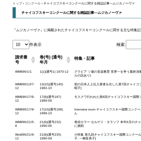
誕200
トップ
›
コンクール
›
チャイコフスキーコンクールに関する雑誌記事—ムジカノーヴァ
チャイコフスキーコンクールに関する雑誌記事—ムジカノーヴァ
『ムジカノーヴァ』に掲載されたチャイコフスキーコンクールに関する主な特集記
件表示
検索:
請求番
巻(号) (通号)
特集・記事
号
年月
WM896/1/1
1(1)(通号1) 1970-12
グラビア ソ連の音楽教育 世界一を争う最終演奏[
ルの話あり)
WM896/13/7-
13(10)(通号140)
初の日本人上位入賞者を出した第7回チャイコ
12
1982-10
昭子]
WM896/17/9-
17(9)(通号187)
モスクワ行われた第8回チャイコフスキー国際コ
12
1986-09
WM896/17/9-
17(10)(通号188)
Interview room チャイコフスキー国際コ
12
1986-10
ん
WM896/21/5-
21(6)(通号232)
巻頭カラー セルゲイ・タラソフ 本年6月のチ
8
1990-06
に挑戦
Wm896/21/9-
21(9)(通号235)
小特集 第九回チャイコフスキー国際コンクール
12
1990-09
子, 一柳富美子]