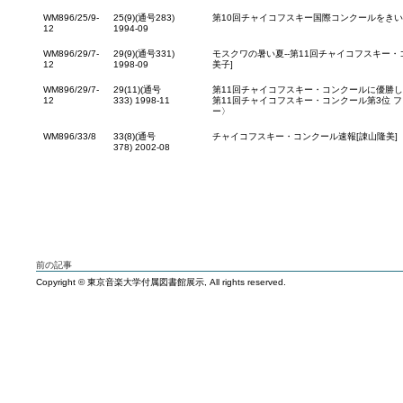
WM896/25/9-
25(9)(通号283)
第10回チャイコフスキー国際コンクールをきい
12
1994-09
WM896/29/7-
29(9)(通号331)
モスクワの暑い夏--第11回チャイコフスキー・
12
1998-09
美子]
WM896/29/7-
29(11)(通号
第11回チャイコフスキー・コンクールに優勝
12
333) 1998-11
第11回チャイコフスキー・コンクール第3位 
ー〉
WM896/33/8
33(8)(通号
チャイコフスキー・コンクール速報[諌山隆美]
378) 2002-08
前の記事
Copyright © 東京音楽大学付属図書館展示, All rights reserved.