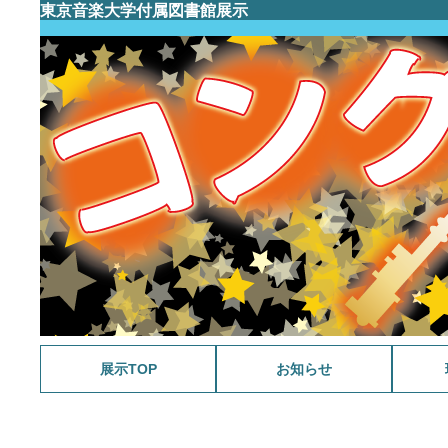
東京音楽大学付属図書館展示
展示TOP
お知らせ
メラン
さわや
福島雄
野島稔
今月の
スポー
ミンク
WANT
今月の
戦後80
祝 生誕
マーラ
ラヴェ
今月の
今月の
音楽と
音大生の
今月の
源氏物
今月の
今月の
ガブリ
今月の
今月の
音大生の
今月の
追悼 
今月の
音大生の
今月の
追悼 
スクリ
今月の
今月の
没後3
音大生の
音楽・
今月の
続・音
没後5
今月の
サン=
今月の
音大生の
今月の
古関裕
音大生の
続・音
今月の
今月の
VIVA!
祝90歳
今月の
今月の
今月の
映画 
今月の
201
今月の
B.S. 4
大学史
今月の
今月の
没後百
今月の
今月の
音大生の
今月の
今月の
ファク
没後1
ファク
音大生の
教員の
池野成
タカラ
モンテ
ファク
音大生の
相良匡
教員の
ファク
シェイ
感じる
髙柳二
ファク
音大生の
バッハ
サティ
150年
コンク
戦後7
ナンバ
五感で
伊福部
かわい
初期卒
明清楽
音楽
曲
開記念
念展示
2026
借り主
2026
示
家から
ワの世
2025
2025
2025
2024
2024
後100
2024
2024
2024
2023
2023
超人主
2022
2022
ュッツ
キス生
2022
キー三
2021
林檎の
2021
2021
2020
2020
ジーを
2020
2020
2020
2019
の音楽
2019
ラ・ス
「本学
2019
2019
～改革
ルリオ
シア音
シア音
シア音
ドビュ
ビュッ
モーツ
楽専攻
展示
ン
ショパ
関連資
楽専攻
ベート
記念貸
記念展
J.S.
スとニ
く鍵—
ン
出展示
作曲家
ように
年 ク
著作な
ピアノ
《レニ