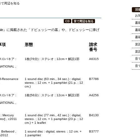
誕200年
音で周辺を知る
没
お
CD
音で周辺を知る
書
sicale』に掲載された「ドビュッシーの墓」や、ドビュッシーに捧げ
書
書
事項
形態
請求
楽
番号
楽
音
スロバキア :
1枚(76分) : ステレオ ; 12cm + 解説1部
A6315
音
NATIONAL ,
: R-Resonance
1 sound disc (63 min., 34 sec.) : digital,
B7786
8
stereo. ; 12 cm. + 1 pamphlet (21 p. ; 12
cm.)
スロバキア :
1枚(56分) : ステレオ ; 12cm + 解説1部
A4256
NATIONAL ,
 : Mercury
1 sound disc (77 min., 42 sec.) : digital,
B4130
utor] , c2011
stereo. ; 12 cm. + 1 pamphlet (23 p. ; 12
cm.) + 1 leaflet
 Bellwood ,
1 sound disc : digital, stereo. ; 12 cm. +
B3777
p2012
1 pamphlet