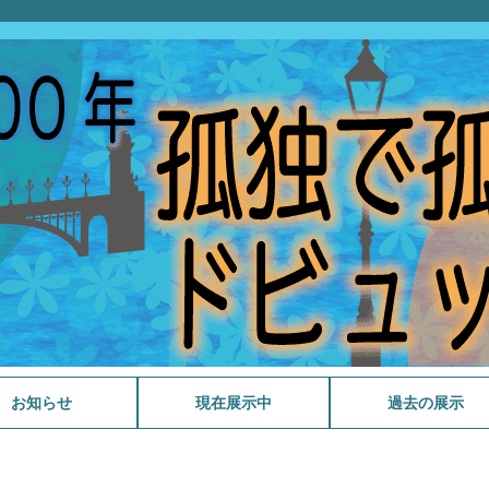
お知らせ
現在展示中
過去の展示
メランコリックなイギリス
さわやかなタイトルを持つ
福島雄次郎コレクション公
野島稔コレクション公開記
今月のファクシミリ版
スポーツと音楽
ミンクス生誕200年
WANTED! BORROWER～
今月のファクシミリ版
戦後80年
祝 生誕111年 伊福部 昭 展
マーラーからの手紙 (音楽
ラヴェルとマ・メール・ロ
今月のファクシミリ版
今月のファクシミリ版
音楽とタテモノ
音大生の本棚2025
今月のファクシミリ版
源氏物語と音楽 展示
今月のファクシミリ版
今月のファクシミリ版
ガブリエル・フォーレ 没
今月のファクシミリ版
今月のファクシミリ版
音大生の本棚2024
今月のファクシミリ版
追悼 西村朗
今月のファクシミリ版
音大生の本棚2023
今月のファクシミリ版
追悼 野島稔
スクリャービン生誕 150年
今月のファクシミリ版
今月のファクシミリ版
没後350年ハインリヒ・シ
音大生の本棚2022
音楽・数学・建築 クセナ
今月のファクシミリ版
続・音大生の本棚2021
没後50年ストラヴィンス
今月のファクシミリ版
サン=サーンス没後100年
今月のファクシミリ版
音大生の本棚2021
今月のファクシミリ版
古関裕而と…
音大生の本棚2020
続・音大生の本棚2020
今月のファクシミリ版
今月のファクシミリ版
VIVA! 吹奏楽
祝90歳 湯浅譲二 コスモロ
今月のファクシミリ版
今月のファクシミリ版
今月のファクシミリ版
映画 蜜蜂と遠雷
今月のファクシミリ版
2019ミニ展示クリスマス
今月のファクシミリ版
B.S. 400 C.S. 200 バルバ
大学史コレクションより
今月のファクシミリ版
今月のファクシミリ版
没後百五十年ベルリオーズ
今月のファクシミリ版 ベ
今月のファクシミリ版 ロ
音大生の本棚2019
今月のファクシミリ版 ロ
今月のファクシミリ版 ロ
ファクシミリ版シリーズ5
没後100年 孤独で孤高なド
ファクシミリ版シリーズ4
音大生の本棚2018
教員の著作物シリーズ～器
池野成自筆譜コレクション
タカラヅカ
モンテヴェルディとテレマ
ファクシミリ版シリーズ3
音大生の本棚2017
相良匡俊氏寄贈シャンソン
教員の著作物シリーズ～声
ファクシミリ版シリーズ2
シェイクスピア没後400年
感じるブラジル
髙柳二葉コレクション公開
ファクシミリ版シリーズ1
音大生の本棚2016
バッハの神学文庫
サティ150周年
150年目のSとN シベリウ
コンクール —その扉を開
戦後70年 平和を祈る
ナンバーワン・オンリーワ
五感で愉しむ伊福部昭
伊福部昭生誕100年記念貸
かわいい楽譜
初期卒業生の活躍
明清楽コレクション2013
2026年度
2025年度
2024年度
2023年度
2022年度
2021年度
2020年度
2019年度
2018年度以前
音楽
曲
開記念展示
念展示
2026年4月
借り主、求む！～
2026年1月
示
家からの手紙シリーズ 1)
ワの世界
2025年11月
2025年07月
2025年04月
2024年01月
2024年11月
後100年
2024年9月
2024年6月
2024年1月
2023年7月
2023年4月
超人主義・神智学・共感覚
2022年12月
2022年4月
ュッツ 射手座を名乗った
キス生誕100年
2022年2月
キー三回転するカメレオン
2021年10月
林檎の木が林檎を実らせる
2021年07月
2021年04月
2020年07月
2020年12月
ジーを反映した音楽
2020年03月
2020年02月
2020年01月
2019年12月
の音楽
2019年11月
ラ・ストロッツィ生誕400
「本学創立者鈴木米次郎の
2019年10月
2019年9月
～改革と革新を探る～
ルリオーズ
シア音楽3 ラフマニノフの
シア音楽2 交響曲第7番
シア音楽1 《展覧会の絵》
ドビュッシーの自筆譜
ビュッシー
モーツァルトの自筆譜
楽専攻 ピアノ～
展示
ン
ショパンの自筆譜
関連資料展示
楽専攻～
ベートーヴェンの自筆譜
記念貸出展示
記念展示
J.S. バッハの自筆譜
スとニールセン
く鍵—
ン
出展示
作曲家
ように
年 クララ・シューマン生
著作など」
ピアノ曲
《レニングラード》