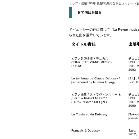
トップ
›
没後100年 孤独で孤高なドビュッシー
›
音で周辺を知る
ドビュッシーの死に際して『La Revue mu
られた曲を展示しています。
タイトル責任
出版
ピアノ音楽全集 / デュカス =
チェコ
COMPLETE PIANO MUSIC /
HNH
DUKAS
INTER
2003
Le tombeau de Claude Debussy /
[S.l.] 
[supervised by Izumiko Aoyagi]
, c201
ピアノ曲集 / ストラヴィンスキー;ヒ
チェコ
ル(PF) = PIANO MUSIC /
HNH
STRAVINSKY ; HILL(PF)
INTER
2000
Le Tombeau de Debussy
[Tokyo]
[distrib
Francaix & Debussy
Japan :
2012, 