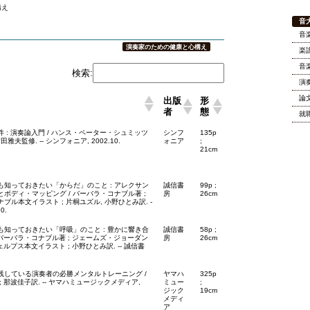
誕200年
構え
音
音
演奏家のための健康と心構え
楽
音
検索:
演
論
出版
形
者
態
就
 : 演奏論入門 / ハンス・ペーター・シュミッツ
シンフ
135p
田雅夫監修. -- シンフォニア, 2002.10.
ォニア
;
21cm
も知っておきたい「からだ」のこと : アレクサン
誠信書
99p ;
ボディ・マッピング / バーバラ・コナブル著 ;
房
26cm
ブル本文イラスト ; 片桐ユズル, 小野ひとみ訳. -
0.
も知っておきたい「呼吸」のこと : 豊かに響き合
誠信書
58p ;
 バーバラ・コナブル著 ; ジェームズ・ジョーダン
房
26cm
ェルプス本文イラスト ; 小野ひとみ訳. -- 誠信書
践している演奏者の必勝メンタルトレーニング /
ヤマハ
325p
 那波佳子訳. -- ヤマハミュージックメディア,
ミュー
;
ジック
19cm
メディ
ア