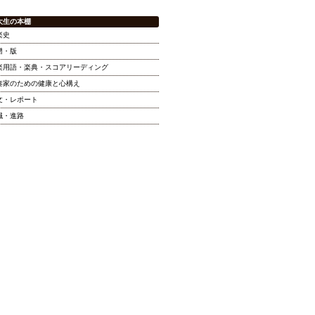
大生の本棚
楽史
譜・版
楽用語・楽典・スコアリーディング
奏家のための健康と心構え
文・レポート
職・進路