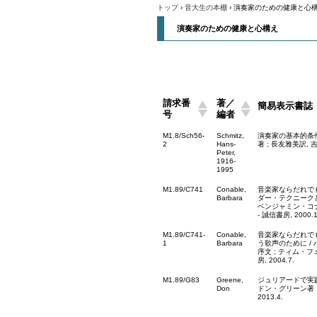
トップ
›
音大生の本棚
›
演奏家のための健康と心
演奏家のための健康と心構え
請求番
著／
簡易表示書誌
号
編者
M1.8/Sch56-
Schmitz,
演奏家の基本的条件
2
Hans-
著 ; 長友雅美訳, 吉
Peter,
1916-
1995
M1.89/C741
Conable,
音楽家ならだれで
Barbara
ダー・テクニークと
ベンジャミン・コナ
- 誠信書房, 2000.1
M1.89/C741-
Conable,
音楽家ならだれで
1
Barbara
う歌声のために /
序文 ; ティム・フ
房, 2004.7.
M1.89/G83
Greene,
ジュリアードで実
Don
ドン・グリーン著 ;
2013.4.