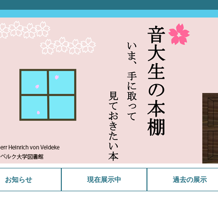
お知らせ
現在展示中
過去の展示
メランコリックなイギリス
さわやかなタイトルを持つ
福島雄次郎コレクション公
野島稔コレクション公開記
今月のファクシミリ版
スポーツと音楽
ミンクス生誕200年
WANTED! BORROWER～
今月のファクシミリ版
戦後80年
祝 生誕111年 伊福部 昭 展
マーラーからの手紙 (音楽
ラヴェルとマ・メール・ロ
今月のファクシミリ版
今月のファクシミリ版
音楽とタテモノ
音大生の本棚2025
今月のファクシミリ版
源氏物語と音楽 展示
今月のファクシミリ版
今月のファクシミリ版
ガブリエル・フォーレ 没
今月のファクシミリ版
今月のファクシミリ版
音大生の本棚2024
今月のファクシミリ版
追悼 西村朗
今月のファクシミリ版
音大生の本棚2023
今月のファクシミリ版
追悼 野島稔
スクリャービン生誕 150年
今月のファクシミリ版
今月のファクシミリ版
没後350年ハインリヒ・シ
音大生の本棚2022
音楽・数学・建築 クセナ
今月のファクシミリ版
続・音大生の本棚2021
没後50年ストラヴィンス
今月のファクシミリ版
サン=サーンス没後100年
今月のファクシミリ版
音大生の本棚2021
今月のファクシミリ版
古関裕而と…
音大生の本棚2020
続・音大生の本棚2020
今月のファクシミリ版
今月のファクシミリ版
VIVA! 吹奏楽
祝90歳 湯浅譲二 コスモロ
今月のファクシミリ版
今月のファクシミリ版
今月のファクシミリ版
映画 蜜蜂と遠雷
今月のファクシミリ版
2019ミニ展示クリスマス
今月のファクシミリ版
B.S. 400 C.S. 200 バルバ
大学史コレクションより
今月のファクシミリ版
今月のファクシミリ版
没後百五十年ベルリオーズ
今月のファクシミリ版 ベ
今月のファクシミリ版 ロ
音大生の本棚2019
今月のファクシミリ版 ロ
今月のファクシミリ版 ロ
ファクシミリ版シリーズ5
没後100年 孤独で孤高なド
ファクシミリ版シリーズ4
音大生の本棚2018
教員の著作物シリーズ～器
池野成自筆譜コレクション
タカラヅカ
モンテヴェルディとテレマ
ファクシミリ版シリーズ3
音大生の本棚2017
相良匡俊氏寄贈シャンソン
教員の著作物シリーズ～声
ファクシミリ版シリーズ2
シェイクスピア没後400年
感じるブラジル
髙柳二葉コレクション公開
ファクシミリ版シリーズ1
音大生の本棚2016
バッハの神学文庫
サティ150周年
150年目のSとN シベリウ
コンクール —その扉を開
戦後70年 平和を祈る
ナンバーワン・オンリーワ
五感で愉しむ伊福部昭
伊福部昭生誕100年記念貸
かわいい楽譜
初期卒業生の活躍
明清楽コレクション2013
2026年度
2025年度
2024年度
2023年度
2022年度
2021年度
2020年度
2019年度
2018年度以前
音楽
曲
開記念展示
念展示
2026年4月
借り主、求む！～
2026年1月
示
家からの手紙シリーズ 1)
ワの世界
2025年11月
2025年07月
2025年04月
2024年01月
2024年11月
後100年
2024年9月
2024年6月
2024年1月
2023年7月
2023年4月
超人主義・神智学・共感覚
2022年12月
2022年4月
ュッツ 射手座を名乗った
キス生誕100年
2022年2月
キー三回転するカメレオン
2021年10月
林檎の木が林檎を実らせる
2021年07月
2021年04月
2020年07月
2020年12月
ジーを反映した音楽
2020年03月
2020年02月
2020年01月
2019年12月
の音楽
2019年11月
ラ・ストロッツィ生誕400
「本学創立者鈴木米次郎の
2019年10月
2019年9月
～改革と革新を探る～
ルリオーズ
シア音楽3 ラフマニノフの
シア音楽2 交響曲第7番
シア音楽1 《展覧会の絵》
ドビュッシーの自筆譜
ビュッシー
モーツァルトの自筆譜
楽専攻 ピアノ～
展示
ン
ショパンの自筆譜
関連資料展示
楽専攻～
ベートーヴェンの自筆譜
記念貸出展示
記念展示
J.S. バッハの自筆譜
スとニールセン
く鍵—
ン
出展示
作曲家
ように
年 クララ・シューマン生
著作など」
ピアノ曲
《レニングラード》