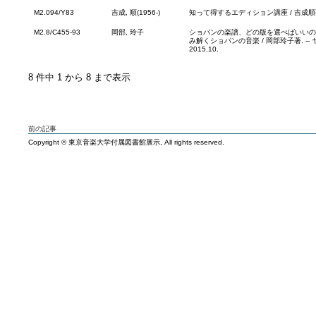
M2.094/Y83
吉成, 順(1956-)
知って得するエディション講座 / 吉成順著. -
M2.8/C455-93
岡部, 玲子
ショパンの楽譜、どの版を選べばいいの?
み解くショパンの音楽 / 岡部玲子著. -
2015.10.
8 件中 1 から 8 まで表示
前の記事
Copyright © 東京音楽大学付属図書館展示, All rights reserved.