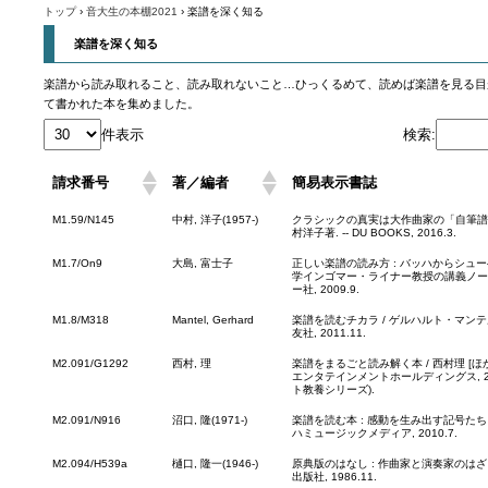
誕200
トップ
›
音大生の本棚2021
›
楽譜を深く知る
楽譜を深く知る
楽譜から読み取れること、読み取れないこと…ひっくるめて、読めば楽譜を見る目
て書かれた本を集めました。
件表示
検索:
請求番号
著／編者
簡易表示書誌
M1.59/N145
中村, 洋子(1957-)
クラシックの真実は大作曲家の「自筆譜」に
村洋子著. -- DU BOOKS, 2016.3.
M1.7/On9
大島, 富士子
正しい楽譜の読み方 : バッハからシュー
学インゴマー・ライナー教授の講義ノート /
ー社, 2009.9.
M1.8/M318
Mantel, Gerhard
楽譜を読むチカラ / ゲルハルト・マンテル著
友社, 2011.11.
M2.091/G1292
西村, 理
楽譜をまるごと読み解く本 / 西村理 [ほか
エンタテインメントホールディングス, 2017
ト教養シリーズ).
M2.091/N916
沼口, 隆(1971-)
楽譜を読む本 : 感動を生み出す記号たち / 沼
ハミュージックメディア, 2010.7.
M2.094/H539a
樋口, 隆一(1946-)
原典版のはなし : 作曲家と演奏家のはざまに
出版社, 1986.11.