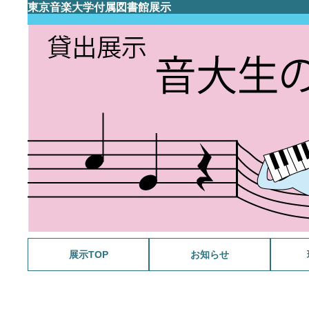
東京音楽大学付属図書館展示
展示TOP
お知らせ
メラン
さわや
福島雄
野島稔
今月の
スポー
ミンク
WANT
今月の
戦後80
祝 生誕
マーラ
ラヴェ
今月の
今月の
音楽と
音大生の
今月の
源氏物
今月の
今月の
ガブリ
今月の
今月の
音大生の
今月の
追悼 
今月の
音大生の
今月の
追悼 
スクリ
今月の
今月の
没後3
音大生の
音楽・
今月の
続・音
没後5
今月の
サン=
今月の
音大生の
今月の
古関裕
音大生の
続・音
今月の
今月の
VIVA!
祝90歳
今月の
今月の
今月の
映画 
今月の
201
今月の
B.S. 4
大学史
今月の
今月の
没後百
今月の
今月の
音大生の
今月の
今月の
ファク
没後1
ファク
音大生の
教員の
池野成
タカラ
モンテ
ファク
音大生の
相良匡
教員の
ファク
シェイ
感じる
髙柳二
ファク
音大生の
バッハ
サティ
150年
コンク
戦後7
ナンバ
五感で
伊福部
かわい
初期卒
明清楽
音楽
曲
開記念
念展示
2026
借り主
2026
示
家から
ワの世
2025
2025
2025
2024
2024
後100
2024
2024
2024
2023
2023
超人主
2022
2022
ュッツ
キス生
2022
キー三
2021
林檎の
2021
2021
2020
2020
ジーを
2020
2020
2020
2019
の音楽
2019
ラ・ス
「本学
2019
2019
～改革
ルリオ
シア音
シア音
シア音
ドビュ
ビュッ
モーツ
楽専攻
展示
ン
ショパ
関連資
楽専攻
ベート
記念貸
記念展
J.S.
スとニ
く鍵—
ン
出展示
作曲家
ように
年 ク
著作な
ピアノ
《レニ