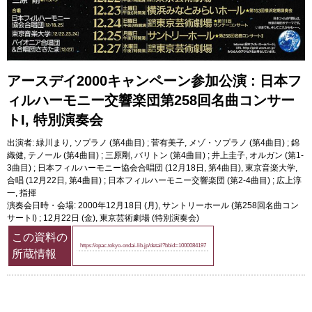
アースデイ2000キャンペーン参加公演 : 日本フ
ィルハーモニー交響楽団第258回名曲コンサー
トI, 特別演奏会
出演者: 緑川まり, ソプラノ (第4曲目) ; 菅有美子, メゾ・ソプラノ (第4曲目) ; 錦
織健, テノール (第4曲目) ; 三原剛, バリトン (第4曲目) ; 井上圭子, オルガン (第1-
3曲目) ; 日本フィルハーモニー協会合唱団 (12月18日, 第4曲目), 東京音楽大学,
合唱 (12月22日, 第4曲目) ; 日本フィルハーモニー交響楽団 (第2-4曲目) ; 広上淳
一, 指揮
演奏会日時・会場: 2000年12月18日 (月), サントリーホール (第258回名曲コン
サートI) ; 12月22日 (金), 東京芸術劇場 (特別演奏会)
この資料の
https://opac.tokyo-ondai-lib.jp/detail?bbid=1000084197
所蔵情報