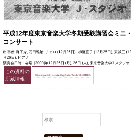
平成12年度東京音楽大学冬期受験講習会ミニ・
コンサート
出演者: 堀了介, 苅田雅治, チェロ (12月25日) ; 柳瀬直子 (12月25日), 東誠三 (12
月26日), ピアノ
演奏会日時・会場: [2000]年12月25日 (月), 26日 (火), 東京音楽大学J-スタジオ
この資料の
https://opac.tokyo-ondai-lib.jp/detail?bbid=1000084195
所蔵情報