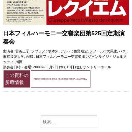
日本フィルハーモニー交響楽団第525回定期演
奏会
出演者: 菅英三子, ソプラノ ; 坂本朱, アルト ; 佐野成宏, テノール ; 大澤建, バス ;
東京音楽大学, 合唱 ; 日本フィルハーモニー交響楽団 ; ジャンルイジ・ジェルメ
ッティ, 指揮
演奏会日時・会場: 2000年11月9日 (木), 10日 (金), サントリーホール
この資料の
https://opac.tokyo-ondai-lib.jp/detail?bbid=1000084192
所蔵情報