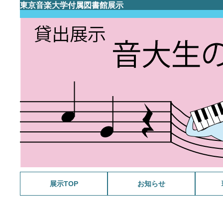
東京音楽大学付属図書館展示
展示TOP
お知らせ
メラン
さわや
福島雄
野島稔
今月の
スポー
ミンク
WANT
今月の
戦後80
祝 生誕
マーラ
ラヴェ
今月の
今月の
音楽と
音大生の
今月の
源氏物
今月の
今月の
ガブリ
今月の
今月の
音大生の
今月の
追悼 
今月の
音大生の
今月の
追悼 
スクリ
今月の
今月の
没後3
音大生の
音楽・
今月の
続・音
没後5
今月の
サン=
今月の
音大生の
今月の
古関裕
音大生の
続・音
今月の
今月の
VIVA!
祝90歳
今月の
今月の
今月の
映画 
今月の
201
今月の
B.S. 4
大学史
今月の
今月の
没後百
今月の
今月の
音大生の
今月の
今月の
ファク
没後1
ファク
音大生の
教員の
池野成
タカラ
モンテ
ファク
音大生の
相良匡
教員の
ファク
シェイ
感じる
髙柳二
ファク
音大生の
バッハ
サティ
150年
コンク
戦後7
ナンバ
五感で
伊福部
かわい
初期卒
明清楽
音楽
曲
開記念
念展示
2026
借り主
2026
示
家から
ワの世
2025
2025
2025
2024
2024
後100
2024
2024
2024
2023
2023
超人主
2022
2022
ュッツ
キス生
2022
キー三
2021
林檎の
2021
2021
2020
2020
ジーを
2020
2020
2020
2019
の音楽
2019
ラ・ス
「本学
2019
2019
～改革
ルリオ
シア音
シア音
シア音
ドビュ
ビュッ
モーツ
楽専攻
展示
ン
ショパ
関連資
楽専攻
ベート
記念貸
記念展
J.S.
スとニ
く鍵—
ン
出展示
作曲家
ように
年 ク
著作な
ピアノ
《レニ