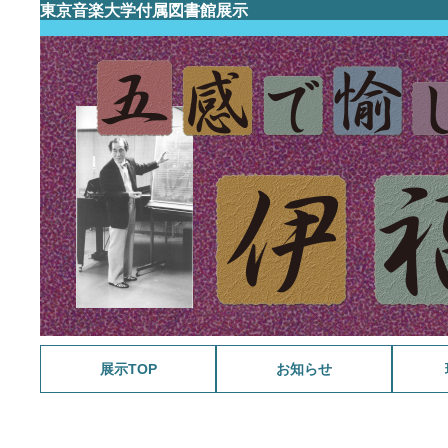
東京音楽大学付属図書館展示
展示TOP
お知らせ
メラン
さわや
福島雄
野島稔
今月の
スポー
ミンク
WANT
今月の
戦後80
祝 生誕
マーラ
ラヴェ
今月の
今月の
音楽と
音大生の
今月の
源氏物
今月の
今月の
ガブリ
今月の
今月の
音大生の
今月の
追悼 
今月の
音大生の
今月の
追悼 
スクリ
今月の
今月の
没後3
音大生の
音楽・
今月の
続・音
没後5
今月の
サン=
今月の
音大生の
今月の
古関裕
音大生の
続・音
今月の
今月の
VIVA!
祝90歳
今月の
今月の
今月の
映画 
今月の
201
今月の
B.S. 4
大学史
今月の
今月の
没後百
今月の
今月の
音大生の
今月の
今月の
ファク
没後1
ファク
音大生の
教員の
池野成
タカラ
モンテ
ファク
音大生の
相良匡
教員の
ファク
シェイ
感じる
髙柳二
ファク
音大生の
バッハ
サティ
150年
コンク
戦後7
ナンバ
五感で
伊福部
かわい
初期卒
明清楽
音楽
曲
開記念
念展示
2026
借り主
2026
示
家から
ワの世
2025
2025
2025
2024
2024
後100
2024
2024
2024
2023
2023
超人主
2022
2022
ュッツ
キス生
2022
キー三
2021
林檎の
2021
2021
2020
2020
ジーを
2020
2020
2020
2019
の音楽
2019
ラ・ス
「本学
2019
2019
～改革
ルリオ
シア音
シア音
シア音
ドビュ
ビュッ
モーツ
楽専攻
展示
ン
ショパ
関連資
楽専攻
ベート
記念貸
記念展
J.S.
スとニ
く鍵—
ン
出展示
作曲家
ように
年 ク
著作な
ピアノ
《レニ