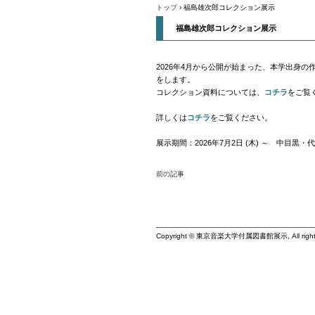
トップ
›
福島雄次郎コレクション展示
福島雄次郎コレクション展示
2026年4月から公開が始まった、本学出身の作曲
をします。
コレクション資料については、
コチラ
をご覧
詳しくは
コチラ
をご覧ください。
展示期間：2026年7月2日 (木) ～ 中目黒・代官
前の記事
Copyright © 東京音楽大学付属図書館展示, All rights 