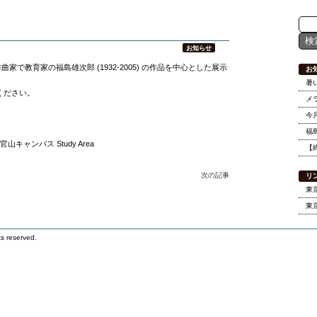
誕200年
お知らせ
家で教育家の福島雄次郎 (1932-2005) の作品を中心とした展示
お
暑
ください。
メ
今
福
山キャンパス Study Area
【
次の記事
リ
東
東
reserved.