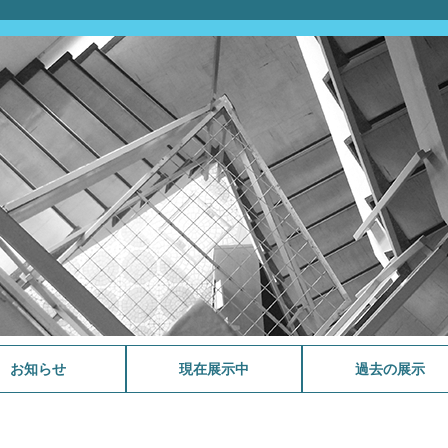
お知らせ
現在展示中
過去の展示
メランコリックなイギリス
さわやかなタイトルを持つ
福島雄次郎コレクション公
野島稔コレクション公開記
今月のファクシミリ版
スポーツと音楽
ミンクス生誕200年
WANTED! BORROWER～
今月のファクシミリ版
戦後80年
祝 生誕111年 伊福部 昭 展
マーラーからの手紙 (音楽
ラヴェルとマ・メール・ロ
今月のファクシミリ版
今月のファクシミリ版
音楽とタテモノ
音大生の本棚2025
今月のファクシミリ版
源氏物語と音楽 展示
今月のファクシミリ版
今月のファクシミリ版
ガブリエル・フォーレ 没
今月のファクシミリ版
今月のファクシミリ版
音大生の本棚2024
今月のファクシミリ版
追悼 西村朗
今月のファクシミリ版
音大生の本棚2023
今月のファクシミリ版
追悼 野島稔
スクリャービン生誕 150年
今月のファクシミリ版
今月のファクシミリ版
没後350年ハインリヒ・シ
音大生の本棚2022
音楽・数学・建築 クセナ
今月のファクシミリ版
続・音大生の本棚2021
没後50年ストラヴィンス
今月のファクシミリ版
サン=サーンス没後100年
今月のファクシミリ版
音大生の本棚2021
今月のファクシミリ版
古関裕而と…
音大生の本棚2020
続・音大生の本棚2020
今月のファクシミリ版
今月のファクシミリ版
VIVA! 吹奏楽
祝90歳 湯浅譲二 コスモロ
今月のファクシミリ版
今月のファクシミリ版
今月のファクシミリ版
映画 蜜蜂と遠雷
今月のファクシミリ版
2019ミニ展示クリスマス
今月のファクシミリ版
B.S. 400 C.S. 200 バルバ
大学史コレクションより
今月のファクシミリ版
今月のファクシミリ版
没後百五十年ベルリオーズ
今月のファクシミリ版 ベ
今月のファクシミリ版 ロ
音大生の本棚2019
今月のファクシミリ版 ロ
今月のファクシミリ版 ロ
ファクシミリ版シリーズ5
没後100年 孤独で孤高なド
ファクシミリ版シリーズ4
音大生の本棚2018
教員の著作物シリーズ～器
池野成自筆譜コレクション
タカラヅカ
モンテヴェルディとテレマ
ファクシミリ版シリーズ3
音大生の本棚2017
相良匡俊氏寄贈シャンソン
教員の著作物シリーズ～声
ファクシミリ版シリーズ2
シェイクスピア没後400年
感じるブラジル
髙柳二葉コレクション公開
ファクシミリ版シリーズ1
音大生の本棚2016
バッハの神学文庫
サティ150周年
150年目のSとN シベリウ
コンクール —その扉を開
戦後70年 平和を祈る
ナンバーワン・オンリーワ
五感で愉しむ伊福部昭
伊福部昭生誕100年記念貸
かわいい楽譜
初期卒業生の活躍
明清楽コレクション2013
2026年度
2025年度
2024年度
2023年度
2022年度
2021年度
2020年度
2019年度
2018年度以前
音楽
曲
開記念展示
念展示
2026年4月
借り主、求む！～
2026年1月
示
家からの手紙シリーズ 1)
ワの世界
2025年11月
2025年07月
2025年04月
2024年01月
2024年11月
後100年
2024年9月
2024年6月
2024年1月
2023年7月
2023年4月
超人主義・神智学・共感覚
2022年12月
2022年4月
ュッツ 射手座を名乗った
キス生誕100年
2022年2月
キー三回転するカメレオン
2021年10月
林檎の木が林檎を実らせる
2021年07月
2021年04月
2020年07月
2020年12月
ジーを反映した音楽
2020年03月
2020年02月
2020年01月
2019年12月
の音楽
2019年11月
ラ・ストロッツィ生誕400
「本学創立者鈴木米次郎の
2019年10月
2019年9月
～改革と革新を探る～
ルリオーズ
シア音楽3 ラフマニノフの
シア音楽2 交響曲第7番
シア音楽1 《展覧会の絵》
ドビュッシーの自筆譜
ビュッシー
モーツァルトの自筆譜
楽専攻 ピアノ～
展示
ン
ショパンの自筆譜
関連資料展示
楽専攻～
ベートーヴェンの自筆譜
記念貸出展示
記念展示
J.S. バッハの自筆譜
スとニールセン
く鍵—
ン
出展示
作曲家
ように
年 クララ・シューマン生
著作など」
ピアノ曲
《レニングラード》