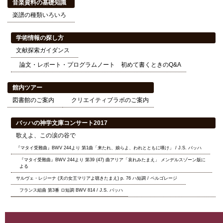
音楽資料の基礎知識
楽譜の種類いろいろ
学術情報の探し方
文献探索ガイダンス
論文・レポート・プログラムノート 初めて書くときのQ&A
館内ツアー
図書館のご案内
クリエイティブラボのご案内
バッハの神学文庫コンサート2017
歌えよ、この涙の谷で
『マタイ受難曲』BWV 244より 第1曲「来たれ、娘らよ、われとともに嘆け」 / J.S. バッハ
『マタイ受難曲』BWV 244より 第39 (47) 曲アリア「哀れみたまえ」 メンデルスゾーン版に
よる
サルヴェ・レジーナ (天の女王マリアよ聴きたまえ) p. 76 ハ短調 / ペルゴレージ
フランス組曲 第3番 ロ短調 BWV 814 / J.S. バッハ