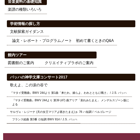
音楽資料の基礎知識
楽譜の種類いろいろ
学術情報の探し方
文献探索ガイダンス
論文・レポート・プログラムノート 初めて書くときのQ&A
館内ツアー
図書館のご案内
クリエイティブラボのご案内
バッハの神学文庫コンサート2017
歌えよ、この涙の谷で
『マタイ受難曲』BWV 244より 第1曲「来たれ、娘らよ、われとともに嘆け」 / J.S. バッハ
『マタイ受難曲』BWV 244より 第39 (47) 曲アリア「哀れみたまえ」 メンデルスゾーン版に
よる
サルヴェ・レジーナ (天の女王マリアよ聴きたまえ) p. 76 ハ短調 / ペルゴレージ
フランス組曲 第3番 ロ短調 BWV 814 / J.S. バッハ