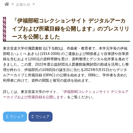
お知らせ
「伊福部昭コレクションサイト デジタルアーカ
イブおよび所蔵目録を公開します」のプレスリリ
ースを公開しました
東京音楽大学付属図書館 (以下当館)は、作曲家・教育者で、本学元学長の伊福
部昭 (いふくべ あきら) (1914-2006) のご遺族および関係者より自筆譜や自筆原
稿を含むおよそ1200点の資料寄贈を受け、資料整理とデジタル化作業を進めて
きました。この度、2022年度公益財団法人図書館振興財団の助成を活用した整
理が終わり、伊福部氏の109回目の誕生日に当たる2023年5月31日からデジタ
ルアーカイブと所蔵目録 (OPAC) の公開を始めます。同時に、学外者を含めた
利用者に向けて、資料の閲覧と複写の提供を始めます。
詳しくは、東京音楽大学のサイト、
「伊福部昭コレクションサイト デジタルア
ーカイブおよび所蔵目録を公開します」
をご覧ください。
でシェア
でシェア