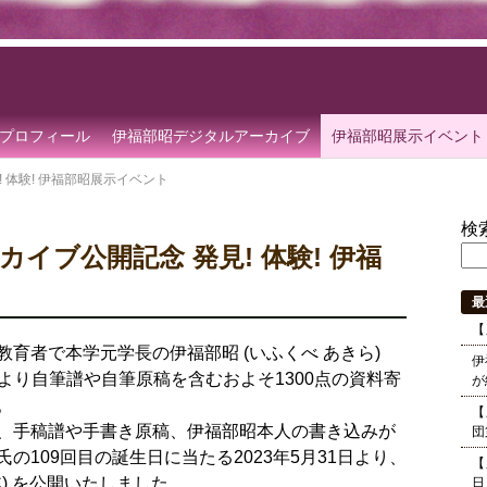
プロフィール
伊福部昭デジタルアーカイブ
伊福部昭展示イベント
 体験! 伊福部昭展示イベント
検
イブ公開記念 発見! 体験! 伊福
最
【
育者で本学元学長の伊福部昭 (いふくべ あきら)
伊
係者より自筆譜や自筆原稿を含むおよそ1300点の資料寄
が
。
【
、手稿譜や手書き原稿、伊福部昭本人の書き込みが
団
109回目の誕生日に当たる2023年5月31日より、
【
C) を公開いたしました。
日