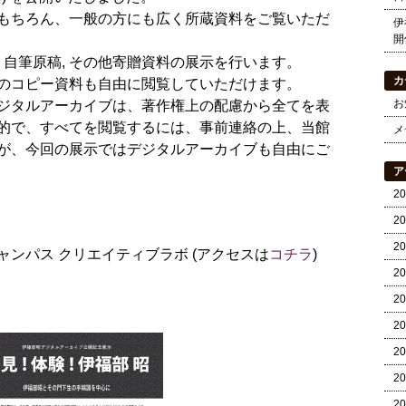
もちろん、一般の方にも広く所蔵資料をご覧いただ
伊
開
 自筆原稿, その他寄贈資料の展示を行います。
カ
のコピー資料も自由に閲覧していただけます。
お
ジタルアーカイブは、著作権上の配慮から全てを表
的で、すべてを閲覧するには、事前連絡の上、当館
メ
が、今回の展示ではデジタルアーカイブも自由にご
ア
2
2
2
ンパス クリエイティブラボ (アクセスは
コチラ
)
2
2
2
2
2
2