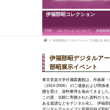
伊福部昭コレクション
TOP
コレクションについて
伊福部昭
伊福部昭デジタルアーカイブ公開記念 発見!
伊福部昭デジタルアーカ
部昭展示イベント
東京音楽大学付属図書館は、作曲家・教
（1914-2006） のご遺族および関
贈を受け、資料整理を進めてきました
この度、当館に寄贈された資料のうち
ある楽譜などをデジタル化し、伊福部氏の
デジタルアーカイブと所蔵目録 (OPA